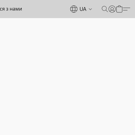
UA
ься з нами