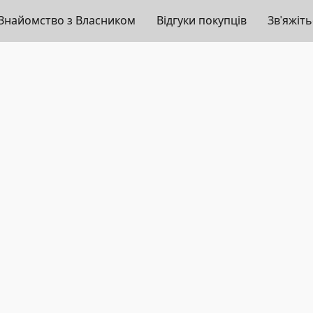
Знайомство з Власником
Відгуки покупців
Зв'яжіт