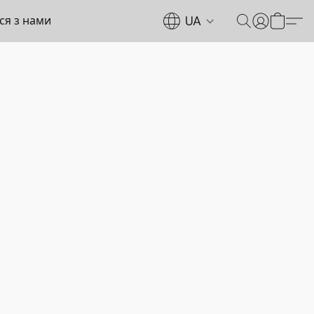
UA
ься з нами